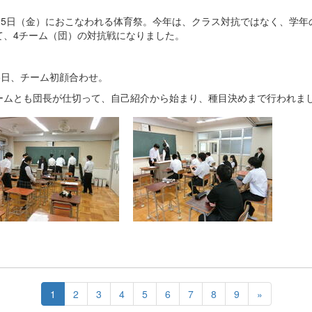
月25日（金）におこなわれる体育祭。今年は、クラス対抗ではなく、学年
て、4チーム（団）の対抗戦になりました。
25日、チーム初顔合わせ。
ームとも団長が仕切って、自己紹介から始まり、種目決めまで行われま
1
2
3
4
5
6
7
8
9
»