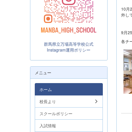
10
外し
9月
各チ
群馬県立万場高等学校公式
Instagram運用ポリシー
メニュー
ホーム
校長より
スクールポリシー
入試情報