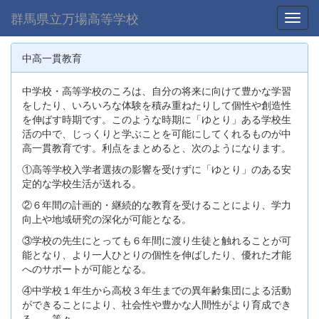
群馬県立万場高等学校
Toggl
中高一貫教育
中学校・高等学校のころは、自分の将来に向けて豊かな学習
をしたり、いろいろな体験を積み重ねたりして個性や創造性
を伸ばす時期です。このような時期に「ゆとり」ある学校生
活の中で、じっくりと学ぶことを可能にしてくれるものが中
高一貫教育です。利点をまとめると、次のようになります。
①高等学校入学者選抜の影響を受けずに「ゆとり」のある安
定的な学校生活が送れる。
②６年間の計画的・継続的な教育を受けることにより、学力
向上や地域研究の深化が可能となる。
③学校の先生にとっても６年間に渡り生徒と触れることが可
能となり、より一人ひとりの個性を伸ばしたり、優れた才能
へのサポートが可能となる。
④中学校１年生から高校３年生までの異年齢集団による活動
ができることにより、社会性や豊かな人間性がより育成でき
る。 等々