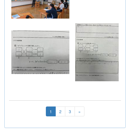
1
2
3
»