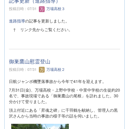
記事更新（進路指導）
投稿日時 : 07/31
万場高校３
進路指導
の記事を更新しました。
↑ リンク先からご覧ください。
御巣鷹山慰霊登山
投稿日時 : 07/31
万場高校２
日航ジャンボ機墜落事故から今年で41年を迎えます。
7月31日(金)、万場高校・上野中学校・中里中学校の生徒約20
名で、事故現場である「御巣鷹山の尾根」を訪れました。30
分かけて登りました。
頂上付近にある「昇魂之碑」に千羽鶴を献納し、管理人の黒
沢さんから当時の事故の様子等の話を伺いました。