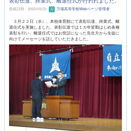
表彰伝達、終業式、離退任式が行われました。
投稿日時 : 2023/03/22
万場高等学校Webページ管理者
３月２２日（水）、本校体育館にて表彰伝達、終業式、離
退任式を実施しました。表彰伝達では１カ年皆勤はじめ各種
表彰を行い、離退任式ではお世話になった先生方から生徒に
向けてメーセージを話していただきました。