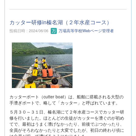
カッター研修in榛名湖（２年水産コース）
投稿日時 : 2024/06/06
万場高等学校Webページ管理者
カッターボート（cutter boat）は、船舶に搭載される大型の
手漕ぎボートで、略して「カッター」と呼ばれています。
５月３０～３１日、榛名湖にて２年水産コースでカッター研
修を行いました。ほとんどの生徒がカッターを漕ぐのが初め
てで、最初はうまく漕げなかったり、前後でぶつかったり、
全員がそろわなかったりと大変でしたが、初日の終わり頃に