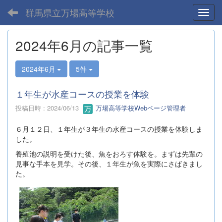
群馬県立万場高等学校
Toggl
2024年6月の記事一覧
2024年6月
5件
１年生が水産コースの授業を体験
投稿日時 : 2024/06/13
万場高等学校Webページ管理者
６月１２日、１年生が３年生の水産コースの授業を体験しま
した。
養殖池の説明を受けた後、魚をおろす体験を。まずは先輩の
見事な手本を見学。その後、１年生が魚を実際にさばきまし
た。