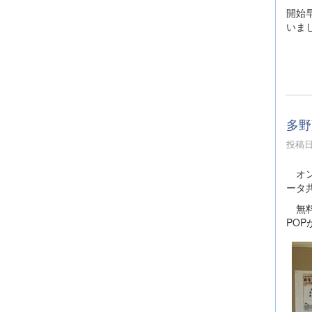
開始
いま
多野
投稿日時
オン
ータ
無料
PO