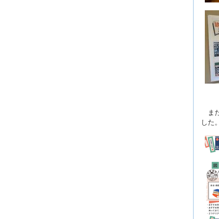
また
した