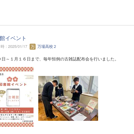
館イベント
 : 2025/01/17
万場高校２
９日～１月１６日まで、毎年恒例の古雑誌配布会を行いました。