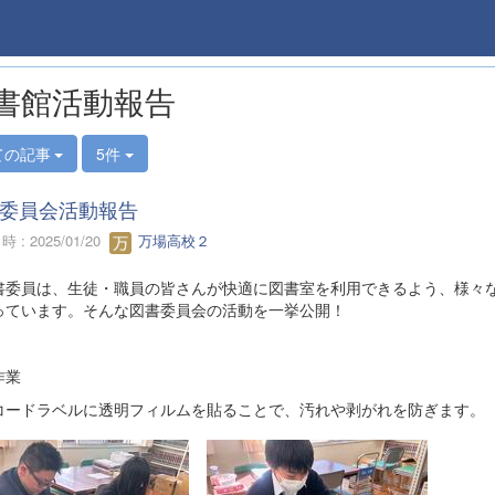
書館活動報告
ての記事
5件
委員会活動報告
 : 2025/01/20
万場高校２
委員は、生徒・職員の皆さんが快適に図書室を利用できるよう、様々
っています。そんな図書委員会の活動を一挙公開！
作業
コードラベルに透明フィルムを貼ることで、汚れや剥がれを防ぎます。