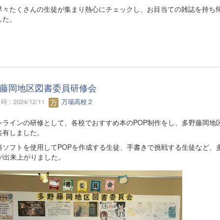
早々たくさんの生徒が集まり熱心にチェックし、お目当ての雑誌を持ち
した。
藤岡地区図書委員研修会
 : 2024/12/11
万場高校２
ラインの研修として、各校でおすすめ本のPOP制作をし、多野藤岡地
共有しました。
ソフトを使用してPOPを作成する生徒、手書きで挑戦する生徒など、
Pが出来上がりました。