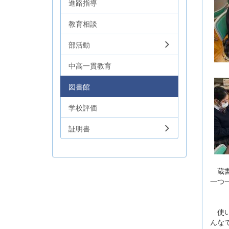
進路指導
教育相談
部活動
中高一貫教育
図書館
学校評価
証明書
蔵書
一つ
使い
んな