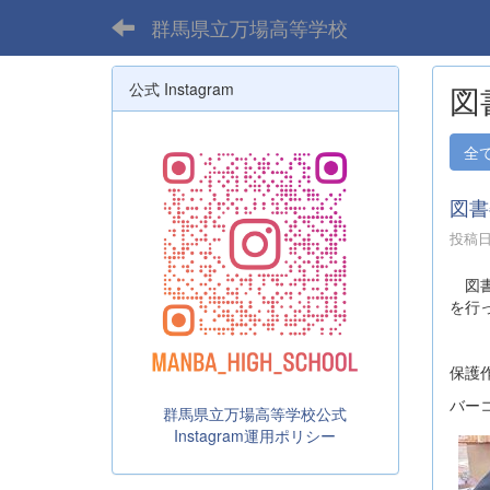
群馬県立万場高等学校
公式 Instagram
図
全
図書
投稿日時
図書
を行
保護
バー
群馬県立万場高等学校公式
Instagram運用ポリシー