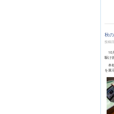
秋の
投稿日時
10
駆け
本校
を展